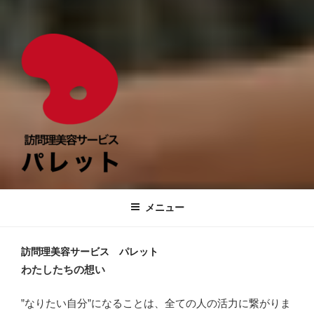
訪問理美容サービス パレット
あなたに、彩りを。
メニュー
訪問理美容サービス パレット
わたしたちの想い
”なりたい自分”になることは、全ての人の活力に繋がりま