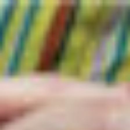
コ
ン
テ
ン
ツ
へ
ス
キ
ッ
プ